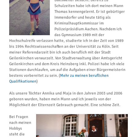
Baesweiler besucht. Bereits zu
Schulzeiten habe ich dort meinen Mann
Thomas kennengelernt. Er ist gebürtiger
Immendorfer und heute tätig als
Kriminalhauptkommissar im
Polizeipräsidium Aachen. Nachdem ich
das Gymnasium 1989 mit der
Hochschulreife verlassen hatte, studierte ich in der Zeit von 1989
bis 1994 Rechtswissenschaften an der Universität zu Köln. Seit
meiner Referendarzeit bin ich auch beruflich mit der Stadt
Geilenkirchen verwurzelt. Von Stadtverwaltung über Amtsgericht
Geilenkirchen und dem Kreis Heinsberg inkl. Polizei habe ich viele
Stationen durchlaufen, um auf die Aufgaben einer Bürgermeisterin
bestens vorbereitet zu sein. (
Mehr zu meinen beruflichen
Qualifikationen
)
Als unsere Töchter Annika und Maja in den Jahren 2003 und 2006
geboren wurden, haben mein Mann und ich jeweils von der
Möglichkeit der Elternzeit Gebrauch gemacht. Eine schöne Zeit.
Bei Fragen
nach meinen
Hobbys
steht die