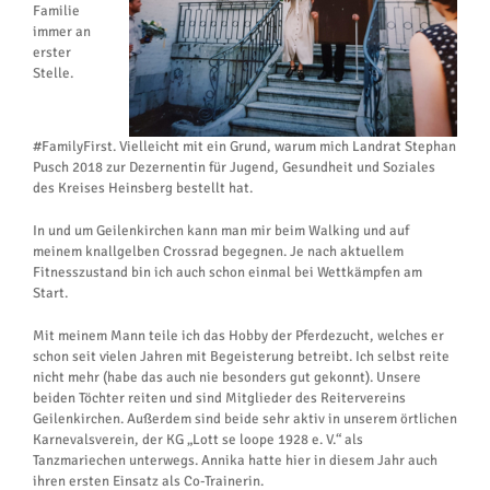
Familie
immer an
erster
Stelle.
#FamilyFirst. Vielleicht mit ein Grund, warum mich Landrat Stephan
Pusch 2018 zur Dezernentin für Jugend, Gesundheit und Soziales
des Kreises Heinsberg bestellt hat.
In und um Geilenkirchen kann man mir beim Walking und auf
meinem knallgelben Crossrad begegnen. Je nach aktuellem
Fitnesszustand bin ich auch schon einmal bei Wettkämpfen am
Start.
Mit meinem Mann teile ich das Hobby der Pferdezucht, welches er
schon seit vielen Jahren mit Begeisterung betreibt. Ich selbst reite
nicht mehr (habe das auch nie besonders gut gekonnt). Unsere
beiden Töchter reiten und sind Mitglieder des Reitervereins
Geilenkirchen. Außerdem sind beide sehr aktiv in unserem örtlichen
Karnevalsverein, der KG „Lott se loope 1928 e. V.“ als
Tanzmariechen unterwegs. Annika hatte hier in diesem Jahr auch
ihren ersten Einsatz als Co-Trainerin.